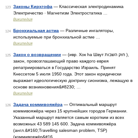
Законы Кирхгофа
— Классическая электродинамика
123
Электричество · Магнетизм Электростатика …
Википедия
Бронхиальная астма
— Различные ингаляторы,
124
используемые при бронхиальной астме …
Википедия
Закон о возвращении
— (ивр. Хок hа Швут חוק השבות ‎),
125
закон, провозглашающий право каждого еврея
репатриироваться в Государство Израиль. Принят
Кнессетом 5 июля 1950 года. Этот закон юридически
выражает идеологическую доктрину сионизма, лежащую в
основе возникновения&#8230; …
Википедия
Задача коммивояжёра
— Оптимальный маршрут
126
коммивояжёра через 15 крупнейших городов Германии.
Указанный маршрут является самым коротким из всех
возможных 43 589 145 600. Задача коммивояжёра
(англ.&#160;Travelling salesman problem, TSP)
(коммивояжёр&#16 …