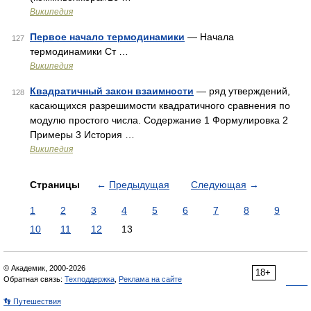
Википедия
Первое начало термодинамики
— Начала
127
термодинамики Ст …
Википедия
Квадратичный закон взаимности
— ряд утверждений,
128
касающихся разрешимости квадратичного сравнения по
модулю простого числа. Содержание 1 Формулировка 2
Примеры 3 История …
Википедия
Страницы
←
Предыдущая
Следующая
→
1
2
3
4
5
6
7
8
9
10
11
12
13
© Академик, 2000-2026
18+
Обратная связь:
Техподдержка
,
Реклама на сайте
👣 Путешествия